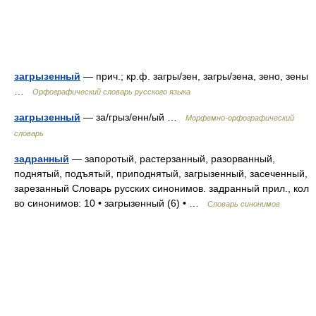
загрызенный
— прич.; кр.ф. загры/зен, загры/зена, зено, зены
…
Орфографический словарь русского языка
загрызенный
— за/грыз/енн/ый …
Морфемно-орфографический
словарь
задранный
— запоротый, растерзанный, разорванный,
поднятый, подъятый, приподнятый, загрызенный, засеченный,
зарезанный Словарь русских синонимов. задранный прил., кол
во синонимов: 10 • загрызенный (6) • …
Словарь синонимов