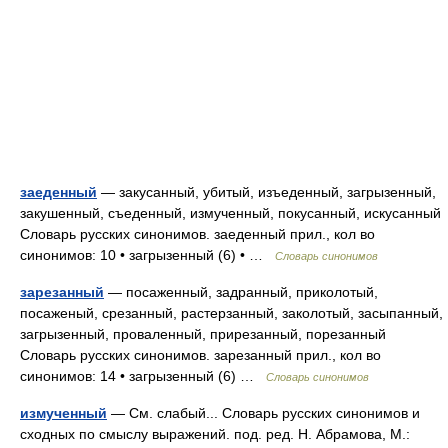
заеденный
— закусанный, убитый, изъеденный, загрызенный,
закушенный, съеденный, измученный, покусанный, искусанный
Словарь русских синонимов. заеденный прил., кол во
синонимов: 10 • загрызенный (6) • …
Словарь синонимов
зарезанный
— посаженный, задранный, приколотый,
посаженый, срезанный, растерзанный, заколотый, засыпанный,
загрызенный, проваленный, прирезанный, порезанный
Словарь русских синонимов. зарезанный прил., кол во
синонимов: 14 • загрызенный (6) …
Словарь синонимов
измученный
— См. слабый... Словарь русских синонимов и
сходных по смыслу выражений. под. ред. Н. Абрамова, М.: