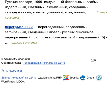
Русские словари, 1999. измученный бессильный, слабый;
издерганный, смаянный, взмыленный, сглоданный,
замордованный, в мыле, умаянный, изведенный,… …
Словарь
синонимов
перегрызенный
— переглоданный, разделенный,
загрызенный, съеденный Словарь русских синонимов.
перегрызенный прил., кол во синонимов: 4 • загрызенный (6) •
…
Словарь синонимов
© Академик, 2000-2026
18+
Обратная связь:
Техподдержка
,
Реклама на сайте
👣 Путешествия
Экспорт словарей на сайты
, сделанные на PHP,
Joomla,
Drupal,
WordPress, MODx.