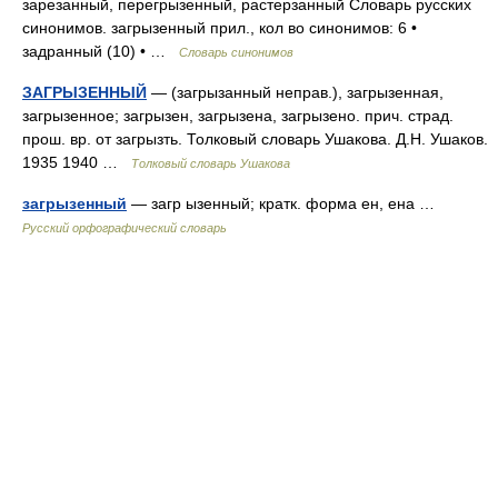
зарезанный, перегрызенный, растерзанный Словарь русских
синонимов. загрызенный прил., кол во синонимов: 6 •
задранный (10) • …
Словарь синонимов
ЗАГРЫЗЕННЫЙ
— (загрызанный неправ.), загрызенная,
загрызенное; загрызен, загрызена, загрызено. прич. страд.
прош. вр. от загрызть. Толковый словарь Ушакова. Д.Н. Ушаков.
1935 1940 …
Толковый словарь Ушакова
загрызенный
— загр ызенный; кратк. форма ен, ена …
Русский орфографический словарь