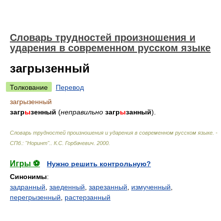
Словарь трудностей произношения и
ударения в современном русском языке
загрызенный
Толкование
Перевод
загрызенный
загр
ы
зенный
(
неправильно
загр
ы
занный
).
Словарь трудностей произношения и ударения в современном русском языке. -
СПб.: "Норинт".
.
К.С. Горбачевич
.
2000
.
Игры ⚽
Нужно решить контрольную?
Синонимы
:
задранный
,
заеденный
,
зарезанный
,
измученный
,
перегрызенный
,
растерзанный